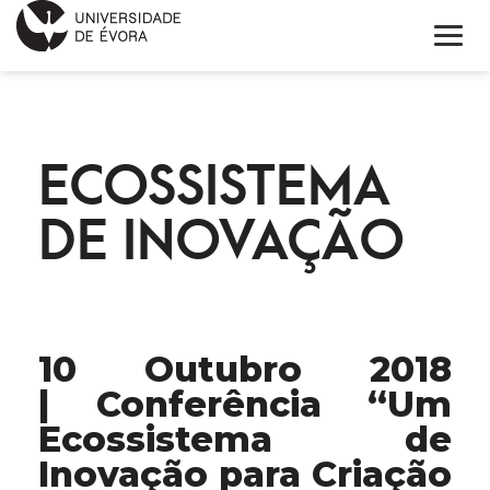
HOME
ECOSSISTEMA
ABOUT EIT HEALTH
DE INOVAÇÃO
NEWS
PROJECTS
CONTACTS
10 Outubro 2018
PORTUGUÊS
| Conferência “Um
Ecossistema de
Inovação para Criação